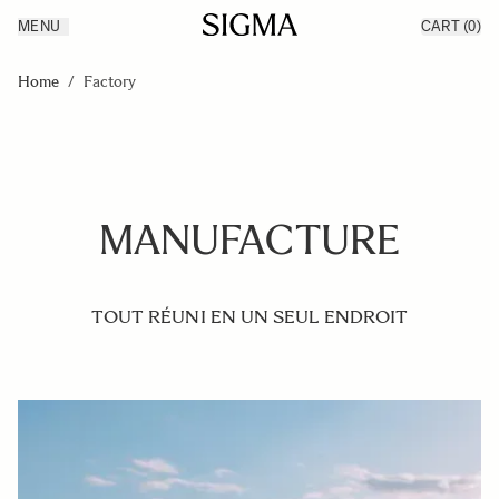
MENU
CART
(0)
Products
Made in Aizu
Skip to Content
Inspiration
Home
/
Factory
Support
News
MANUFACTURE
TOUT RÉUNI EN UN SEUL ENDROIT